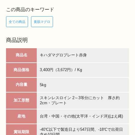
この商品のキーワード
全ての商品
黄肌マグロ
商品説明
商品名
キハダマグロプレート赤身
商品価格
3,400円（3,672円）/ Kg
内容量
5kg
スキンレスロイン 2～3等分にカット 厚さ約
加工形態
2cm・プレート
産地
台湾・中国・その他(太平洋・インド洋)(はえ縄)
-40℃以下で製造日より547日間、-18℃で出荷日
賞味期限
含め10日間