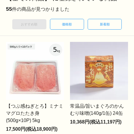
55
件の商品が見つかりました
おすすめ順
価格順
新着順
【つぶ感ねぎとろ】ミナミ
常温品/旨いまぐろのかん
マグロたたき身
むり味噌(140g/1缶) 24缶
(500g×10P) 5kg
10,368円(税込11,197円)
17,500円(税込18,900円)