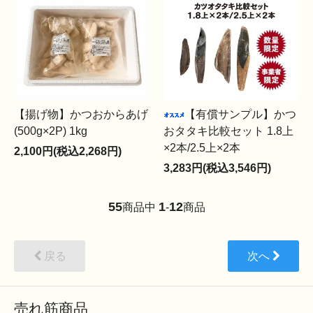
【揚げ物】かつおからあげ
【有償サンプル】かつ
(500g×2P) 1kg
おタタキ比較セット 1.8上
×2本/2.5上×2本
2,100円(税込2,268円)
3,283円(税込3,546円)
55
1
12
商品中
-
商品
戻る
次へ
売れ筋商品