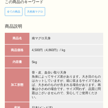
この商品のキーワード
全ての商品
天然南マグロ
商品説明
商品名
南マグロ天身
商品価格
4,500円（4,860円）/ kg
内容量
5kg
骨・皮、血合い取り天身
魚体によってサイズ差があります。大き目のもの
はカットしていますが、箱に収まるサイズであれ
加工形態
ば、大きめのものが含まれる場合があります。画
像は小さめの場合です。サイズ問わず、品質に問
題はございませんので、安心してご使用くださ
い。
産地
日本(インド洋)