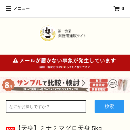
0
メニュー
検索
【天身】ミナミマグロ天身 5kg