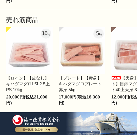
円)
円)
売れ筋商品
【ロイン】【皮なし】
【プレート】【赤身】
【天身
キハダマグロLSL2.5上
キハダマグロプレート
ト】目鉢マグ
PS 10kg
赤身 5kg
ト40上天身 3
20,000円(税込21,600
17,000円(税込18,360
12,000円(税
円)
円)
円)