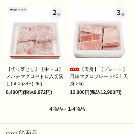
【切り落とし】【中トロ】
【天身】【プレート】
メバチマグロ中トロ入切落
目鉢マグロプレート40上天
し(500g×4P) 2kg
身 3kg
8,400円(税込9,072円)
12,000円(税込12,960円)
4
1
4
商品中
-
商品
売れ筋商品