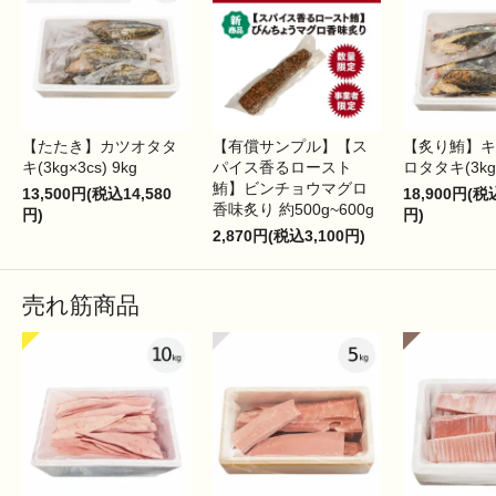
【たたき】カツオタタ
【有償サンプル】【ス
【炙り鮪】キ
キ(3kg×3cs) 9kg
パイス香るロースト
ロタタキ(3kg×
鮪】ビンチョウマグロ
13,500円(税込14,580
18,900円(税
香味炙り 約500g~600g
円)
円)
2,870円(税込3,100円)
売れ筋商品