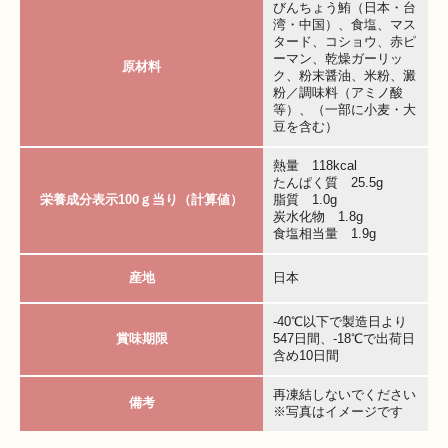
びんちょう鮪（日本・台
湾・中国）、食塩、マス
タード、コショウ、赤ピ
ーマン、乾燥ガーリッ
原材料
ク、粉末醤油、米粉、澱
粉／調味料（アミノ酸
等）、（一部に小麦・大
豆を含む）
熱量 118kcal
たんぱく質 25.5g
栄養成分表示100ｇ当り（計算値）
脂質 1.0g
炭水化物 1.8g
食塩相当量 1.9g
産地
日本
-40℃以下で製造日より
賞味期限
547日間、-18℃で出荷日
含め10日間
再凍結しないでください
備考
※写真はイメージです