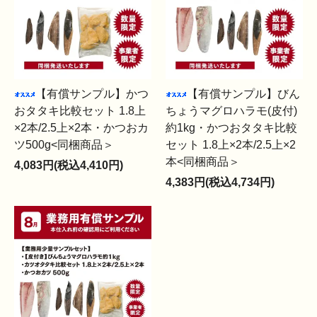
【有償サンプル】かつ
【有償サンプル】びん
おタタキ比較セット 1.8上
ちょうマグロハラモ(皮付)
×2本/2.5上×2本・かつおカ
約1kg・かつおタタキ比較
ツ500g<同梱商品＞
セット 1.8上×2本/2.5上×2
本<同梱商品＞
4,083円(税込4,410円)
4,383円(税込4,734円)