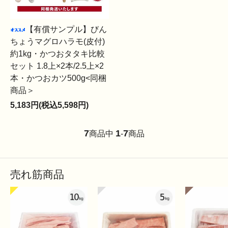
【有償サンプル】びん
ちょうマグロハラモ(皮付)
約1kg・かつおタタキ比較
セット 1.8上×2本/2.5上×2
本・かつおカツ500g<同梱
商品＞
5,183円(税込5,598円)
7
1
7
商品中
-
商品
売れ筋商品